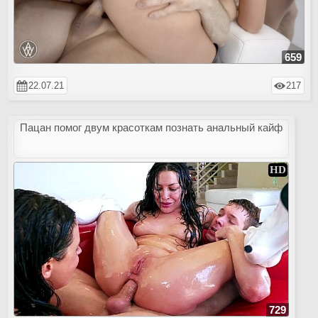
659
22.07.21
217
Пацан помог двум красоткам познать анальный кайф
729