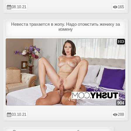
08.10.21
165
Невеста трахается в жопу. Надо отомстить жениху за
измену
904
03.10.21
288