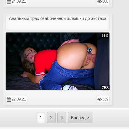
24.09.21
308
Анальный трах озабоченной шлюшки до экстаза
758
22.09.21
339
1
2
4
Вперед >