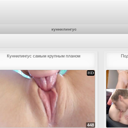
куннилингус
Куннилингус самым крупным планом
Под
448