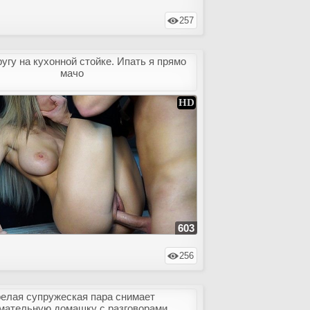
257
угу на кухонной стойке. Ипать я прямо
мачо
603
256
елая супружеская пара снимает
мательную домашку с разговорами