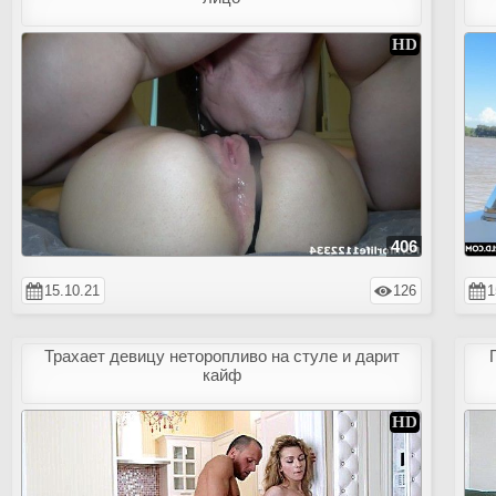
406
15.10.21
126
1
Трахает девицу неторопливо на стуле и дарит
кайф