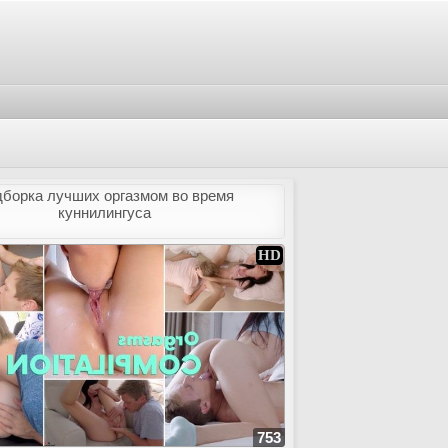
борка лучших оргазмом во время
куннилингуса
753