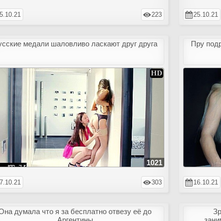
5.10.21
223
25.10.21
усские медали шаловливо ласкают друг друга
Пру подр
1021
7.10.21
303
16.10.21
Она думала что я за бесплатно отвезу её до
Зр
Аргентины
зани