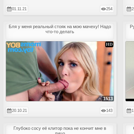
01.11.21
254
2
Бля у меня реальный стояк на мою мачеху! Надо
Р
что-то делать
1513
20.10.21
143
1
Глубоко сосу её клитор пока не кончит мне в
лицо