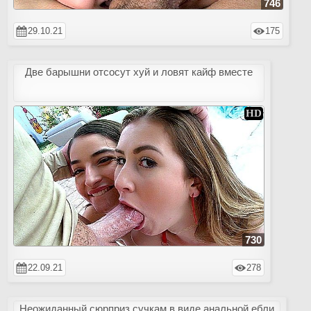
746
29.10.21
175
Две барышни отсосут хуй и ловят кайф вместе
730
22.09.21
278
Неожиданный сюрприз сучкам в виде анальной ебли