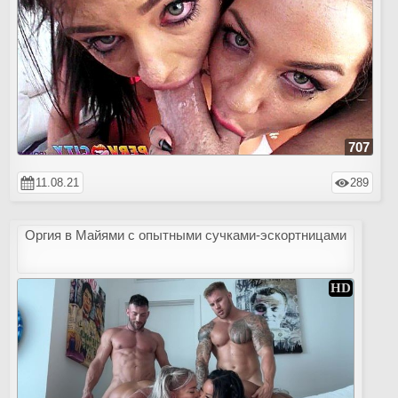
707
11.08.21
289
Оргия в Майями с опытными сучками-эскортницами