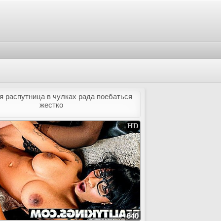
я распутница в чулках рада поебаться
жестко
640