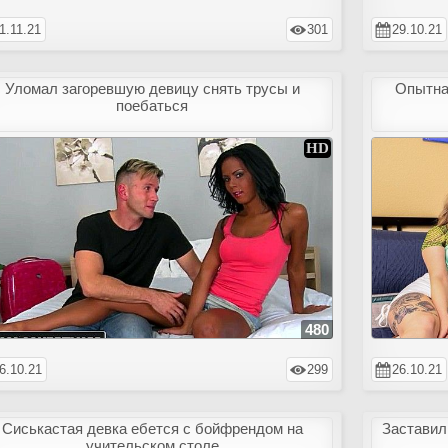
1.11.21
301
29.10.21
Уломал загоревшую девицу снять трусы и
Опытна
поебаться
480
6.10.21
299
26.10.21
Сиськастая девка ебется с бойфрендом на
Заставил
учительском столе