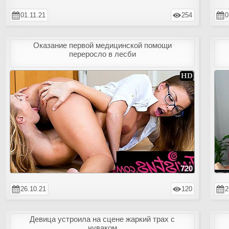
01.11.21
254
0
Оказание первой медицинской помощи
переросло в лесби
720
26.10.21
120
2
Девица устроила на сцене жаркий трах с
чуваком