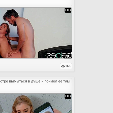
701
164
естре вымыться в душе и поимел ее там