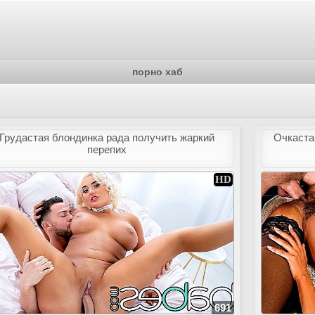
порно хаб
Грудастая блондинка рада получить жаркий
Очкаста
перепих
691