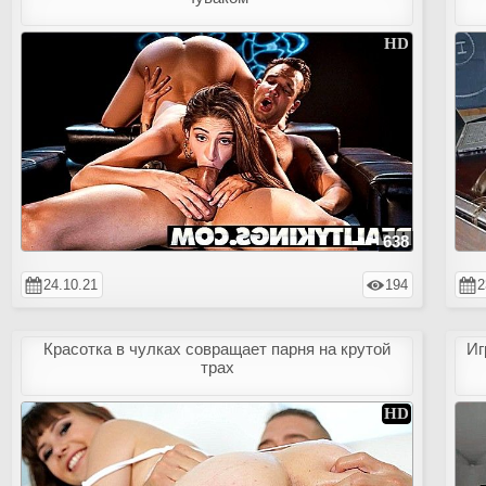
638
24.10.21
194
2
Красотка в чулках совращает парня на крутой
Иг
трах