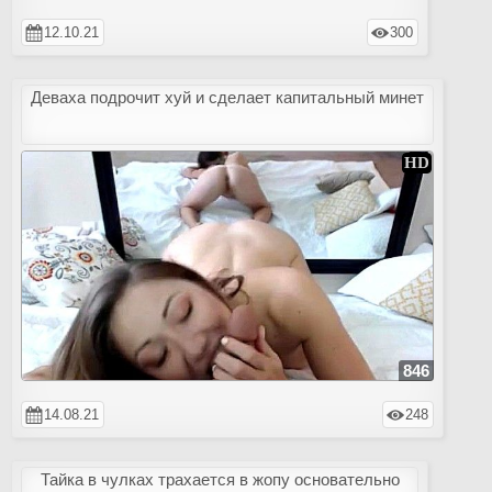
12.10.21
300
Деваха подрочит хуй и сделает капитальный минет
846
14.08.21
248
Тайка в чулках трахается в жопу основательно