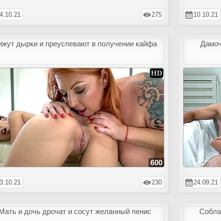
4.10.21
275
10.10.21
ижут дырки и преуспевают в получении кайфа
Дамоч
600
3.10.21
230
24.09.21
Мать и дочь дрочат и сосут желанный пенис
Собла