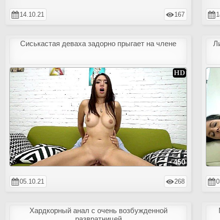
14.10.21
167
1
Сиськастая деваха задорно прыгает на члене
Л
450
05.10.21
268
0
Хардкорный анал с очень возбужденной
развратницей