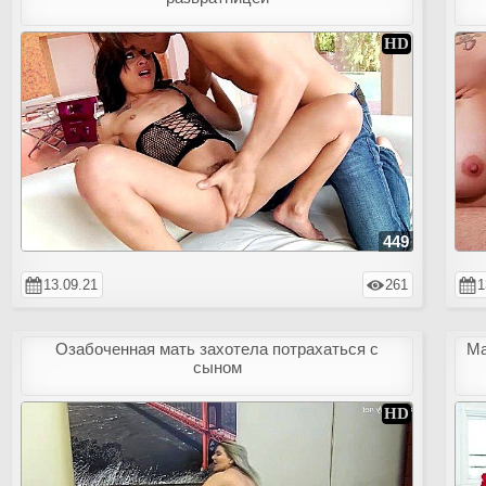
449
13.09.21
261
1
Озабоченная мать захотела потрахаться с
Ма
сыном