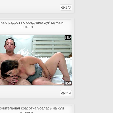
173
ка с радостью оседлала хуй мужа и
прыгает
450
319
знительная красотка уселась на хуй
мужика