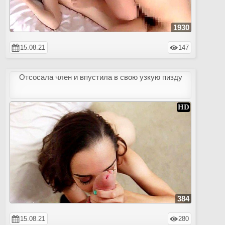
1930
15.08.21
147
Отсосала член и впустила в свою узкую пизду
384
15.08.21
280